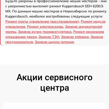
Будьте уверены в профессионализме наших мастеров - они
с уверенностью выполнят ремонт Kuppersbusch EEH 6200.5
MX. По данным наших мастеров в Новосибирске по ремонту
Kuppersbusch, наиболее востребованы следующие услуги:
Ремонт платы управления (восстановление)
,
Ремонт модуля
управления
,
Ремонт электросхемы
,
Замена индикаторной
лампы
,
Замена ручек терморегулятора
,
Ремонт механизма
открывания двери
,
Замена ТЭН
,
Замена таймера
,
Замена
предохранителя
,
Замена шнура питания
.
Акции сервисного
центра