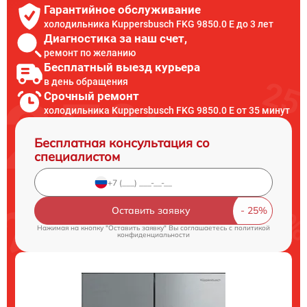
Гарантийное обслуживание
холодильника Kuppersbusch FKG 9850.0 E до 3 лет
Диагностика за наш счет,
ремонт по желанию
Бесплатный выезд курьера
в день обращения
Срочный ремонт
холодильника Kuppersbusch FKG 9850.0 E от 35 минут
Бесплатная консультация со
специалистом
Оставить заявку
Нажимая на кнопку "Оставить заявку" Вы соглашаетесь c
политикой
конфиденциальности