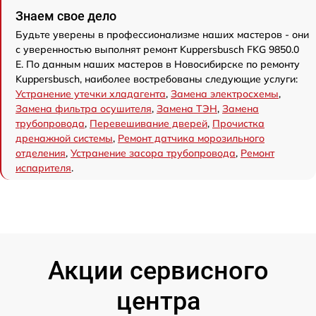
Знаем свое дело
Будьте уверены в профессионализме наших мастеров - они
с уверенностью выполнят ремонт Kuppersbusch FKG 9850.0
E. По данным наших мастеров в Новосибирске по ремонту
Kuppersbusch, наиболее востребованы следующие услуги:
Устранение утечки хладагента
,
Замена электросхемы
,
Замена фильтра осушителя
,
Замена ТЭН
,
Замена
трубопровода
,
Перевешивание дверей
,
Прочистка
дренажной системы
,
Ремонт датчика морозильного
отделения
,
Устранение засора трубопровода
,
Ремонт
испарителя
.
Акции сервисного
центра