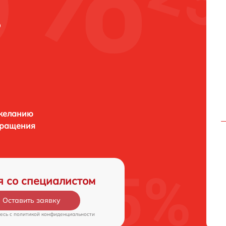
в
 желанию
бращения
я со специалистом
Оставить заявку
есь c
политикой конфиденциальности