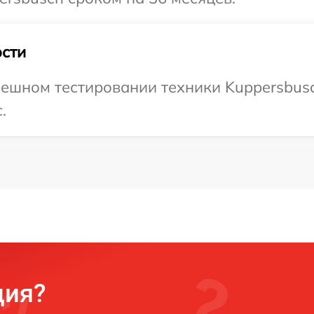
сти
ешном тестировании техники Kuppersbusc
.
ция?