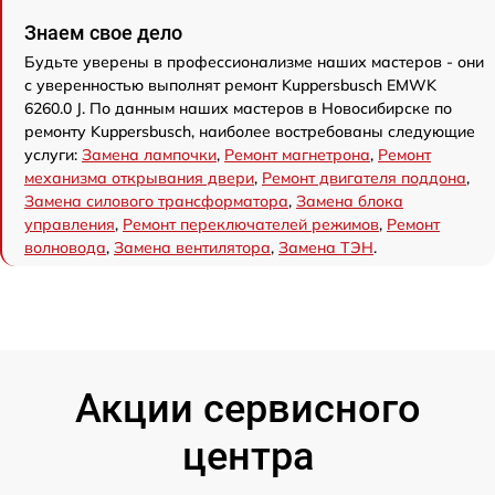
Знаем свое дело
Будьте уверены в профессионализме наших мастеров - они
с уверенностью выполнят ремонт Kuppersbusch EMWK
6260.0 J. По данным наших мастеров в Новосибирске по
ремонту Kuppersbusch, наиболее востребованы следующие
услуги:
Замена лампочки
,
Ремонт магнетрона
,
Ремонт
механизма открывания двери
,
Ремонт двигателя поддона
,
Замена силового трансформатора
,
Замена блока
управления
,
Ремонт переключателей режимов
,
Ремонт
волновода
,
Замена вентилятора
,
Замена ТЭН
.
Акции сервисного
центра