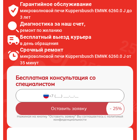
Гарантийное обслуживание
микроволновой печи Kuppersbusch EMWK 6260.0 J до
3 лет
Диагностика за наш счет,
ремонт по желанию
Бесплатный выезд курьера
в день обращения
Срочный ремонт
микроволновой печи Kuppersbusch EMWK 6260.0 J от
35 минут
Бесплатная консультация со
специалистом
Оставить заявку
Нажимая на кнопку "Оставить заявку" Вы соглашаетесь c
политикой
конфиденциальности