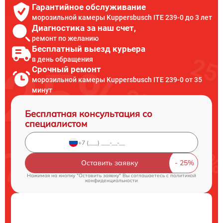
Гарантийное обслуживание
морозильной камеры Kuppersbusch ITE 239-0 до 3 лет
Диагностика за наш счет,
ремонт по желанию
Бесплатный выезд курьера
в день обращения
Срочный ремонт
морозильной камеры Kuppersbusch ITE 239-0 от 35
минут
Бесплатная консультация со
специалистом
Оставить заявку
Нажимая на кнопку "Оставить заявку" Вы соглашаетесь c
политикой
конфиденциальности