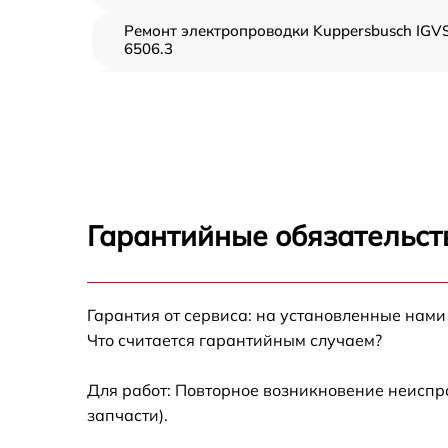
Ремонт электропроводки Kuppersbusch IGV
6506.3
Замена шнура питания Kuppersbusch IGVS
6506.3
Корпусный ремонт (замена резинок,
креплений, кнопок) Kuppersbusch IGVS
6506.3
Ремонт платы управления (восстановление)
Гарантийные обязательст
Kuppersbusch IGVS 6506.3
Замена заливного клапана Kuppersbusch
IGVS 6506.3
Гарантия от сервиса: на установленные нами
Замена панели управления Kuppersbusch
Что считается гарантийным случаем?
IGVS 6506.3
Замена расходомера Kuppersbusch IGVS
Для работ: Повторное возникновение неиспр
6506.3
запчасти).
Замена разбрызгивателя Kuppersbusch IGV