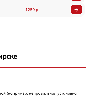
1250 р
1000 р
850 р
2590 р
ирске
1550 р
1550 р
той (например, неправильная установка
1600 р
750 р