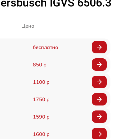
rsbusch IGVS 6506.3
Цена
бесплатно
850 р
1100 р
1750 р
1590 р
1600 р