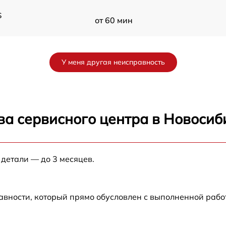
S
от 60 мин
от 60 мин
У меня другая неисправность
от 60 мин
от 60 мин
ва сервисного центра в Новосиб
от 60 мин
 детали — до 3 месяцев.
от 60 мин
авности, который прямо обусловлен с выполненной рабо
от 60 мин
S
от 60 мин