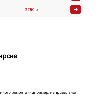
2750 р
850 р
2450 р
1800 р
ирске
1100 р
1100 р
енного ремонта (например, неправильная
1800 р
1000 р