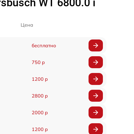
busch WT 6800.0 i
Цена
бесплатно
750 р
1200 р
2800 р
2000 р
1200 р