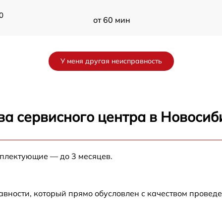
0
от 60 мин
0
от 60 мин
У меня другая неисправность
от 60 мин
T
от 60 мин
ва сервисного центра в Новосиб
от 60 мин
мплектующие — до 3 месяцев.
от 60 мин
авности, который прямо обусловлен с качеством провед
от 60 мин
от 60 мин