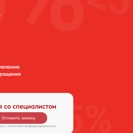
в
 желанию
бращения
я со специалистом
Оставить заявку
есь c
политикой конфиденциальности