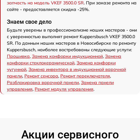
запчасть на модель VKEF 3500.0 SR
. При заказе ремонта на
сайте - предоставляется скидка -25%.
Знаем свое дело
Будьте уверены в профессионализме наших мастеров - они
с уверенностью выполнят ремонт Kuppersbusch VKEF 3500.0
SR. По данным наших мастеров в Новосибирске по ремонту
Kuppersbusch, наиболее востребованы следующие услуги:
Прошивка
,
Замена конфорки индукционной
,
Замена
конфорки стеклокерамической
,
Замена конфорки
чугунной
,
Замена инвентора в индукционной варочной
панели
,
Ремонт сенсора
,
Ремонт переключателя
,
Разблокировка варочной панели
,
Замена панели
управления
,
Ремонт модуля управления
.
Акции сервисного