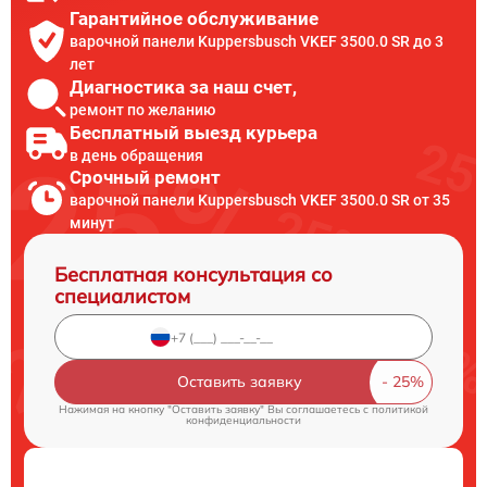
Гарантийное обслуживание
варочной панели Kuppersbusch VKEF 3500.0 SR до 3
лет
Диагностика за наш счет,
ремонт по желанию
Бесплатный выезд курьера
в день обращения
Срочный ремонт
варочной панели Kuppersbusch VKEF 3500.0 SR от 35
минут
Бесплатная консультация со
специалистом
Оставить заявку
Нажимая на кнопку "Оставить заявку" Вы соглашаетесь c
политикой
конфиденциальности